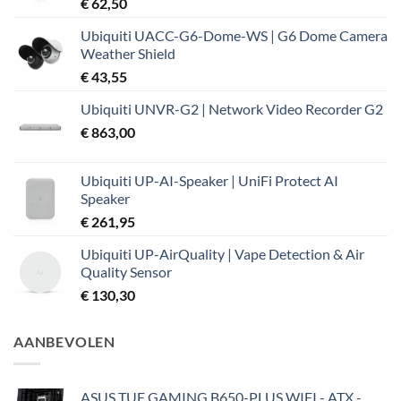
€
62,50
Ubiquiti UACC-G6-Dome-WS | G6 Dome Camera
Weather Shield
€
43,55
Ubiquiti UNVR-G2 | Network Video Recorder G2
€
863,00
Ubiquiti UP-AI-Speaker | UniFi Protect AI
Speaker
€
261,95
Ubiquiti UP-AirQuality | Vape Detection & Air
Quality Sensor
€
130,30
AANBEVOLEN
ASUS TUF GAMING B650-PLUS WIFI - ATX -