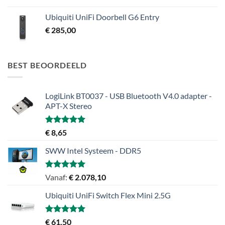
Ubiquiti UniFi Doorbell G6 Entry
€
285,00
BEST BEOORDEELD
LogiLink BT0037 - USB Bluetooth V4.0 adapter -
APT-X Stereo
Gewaardeerd
€
8,65
5.00
uit 5
SWW Intel Systeem - DDR5
Gewaardeerd
Vanaf:
€
2.078,10
5.00
uit 5
Ubiquiti UniFi Switch Flex Mini 2.5G
Gewaardeerd
€
61,50