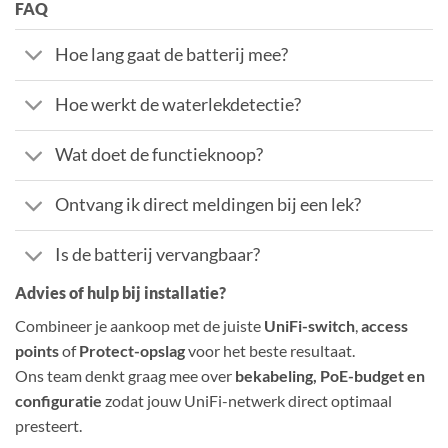
FAQ
Hoe lang gaat de batterij mee?
Hoe werkt de waterlekdetectie?
Wat doet de functieknoop?
Ontvang ik direct meldingen bij een lek?
Is de batterij vervangbaar?
Advies of hulp bij installatie?
Combineer je aankoop met de juiste
UniFi-switch
,
access
points
of
Protect-opslag
voor het beste resultaat.
Ons team denkt graag mee over
bekabeling, PoE-budget en
configuratie
zodat jouw UniFi-netwerk direct optimaal
presteert.