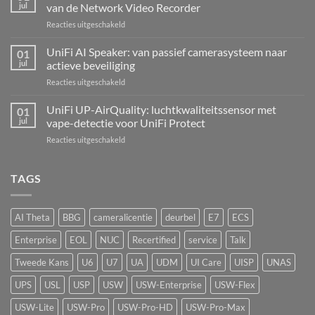
Hub
jul
van de Network Video Recorder
Kit:
voor
Reacties uitgeschakeld
centrale
UniFi
alarmcentrale
UNVR-
UniFi AI Speaker: van passief camerasysteem naar
voor
01
G2:
bedrade
jul
actieve beveiliging
de
inbraaksensoren
voor
Reacties uitgeschakeld
eerste
UniFi
echte
AI
UniFi UP-AirQuality: luchtkwaliteitssensor met
hardware-
01
Speaker:
refresh
jul
vape-detectie voor UniFi Protect
van
van
voor
Reacties uitgeschakeld
passief
de
UniFi
camerasysteem
Network
UP-
naar
Video
AirQuality:
TAGS
actieve
Recorder
luchtkwaliteitssensor
beveiliging
met
vape-
AI Theta
BBG
cameralicentie
deurbel
E7
ECS
detectie
voor
Enterprise
EOL
NUC
Recertified
service
Talk
UniFi
Protect
Tweede Kans
U6
U7
UA
UDM
UI Care
UISP
UNAS
UPS
USL
USP
USW
USW-Enterprise
USW-Flex
USW-Lite
USW-Pro
USW-Pro-HD
USW-Pro-Max