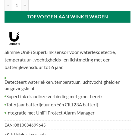
Ubiquiti USL-Environmental | UniFi Environmental Sensor aantal
TOEVOEGEN AAN WINKELWAGEN
Slimme UniFi SuperLink sensor voor waterlekdetectie,
temperatuur-, vochtigheids- en lichtmeting met een
batterijlevensduur tot 6 jaar.
Detecteert waterlekken, temperatuur, luchtvochtigheid en
omgevingslicht
SuperLink draadloze verbinding met groot bereik
Tot 6 jaar batterijduur op één CR123A batterij
Integratie met UniFi Protect Alarm Manager
EAN:
0810084699645
SKU:
USL-Environmental