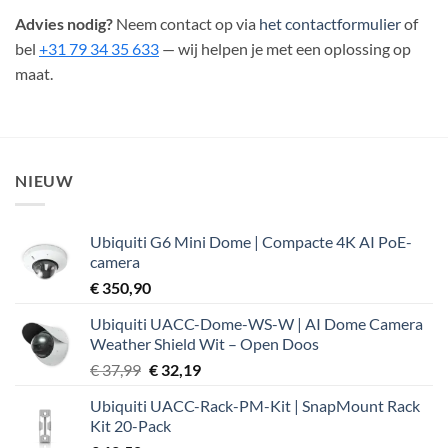
Advies nodig?
Neem contact op via
het contactformulier
of
bel
+31 79 34 35 633
— wij helpen je met een oplossing op
maat.
NIEUW
Ubiquiti G6 Mini Dome | Compacte 4K AI PoE-
camera
€
350,90
Ubiquiti UACC-Dome-WS-W | AI Dome Camera
Weather Shield Wit – Open Doos
Oorspronkelijke
Huidige
€
37,99
€
32,19
prijs
prijs
Ubiquiti UACC-Rack-PM-Kit | SnapMount Rack
was:
is:
Kit 20-Pack
€ 37,99.
€ 32,19.