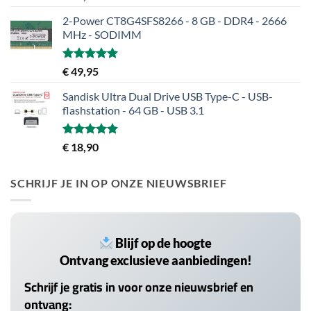
5.00
uit 5
2-Power CT8G4SFS8266 - 8 GB - DDR4 - 2666
MHz - SODIMM
Gewaardeerd
€
49,95
5.00
uit 5
Sandisk Ultra Dual Drive USB Type-C - USB-
flashstation - 64 GB - USB 3.1
Gewaardeerd
€
18,90
5.00
uit 5
SCHRIJF JE IN OP ONZE NIEUWSBRIEF
Blijf op de hoogte
Ontvang exclusieve aanbiedingen!
Schrijf je gratis in voor onze nieuwsbrief en
ontvang: