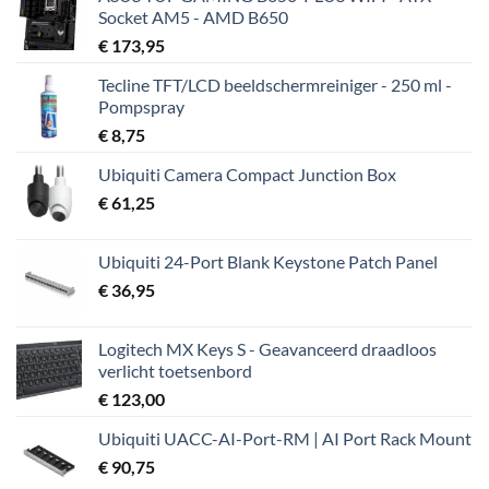
Socket AM5 - AMD B650
€
173,95
Tecline TFT/LCD beeldschermreiniger - 250 ml -
Pompspray
€
8,75
Ubiquiti Camera Compact Junction Box
€
61,25
Ubiquiti 24-Port Blank Keystone Patch Panel
€
36,95
Logitech MX Keys S - Geavanceerd draadloos
verlicht toetsenbord
€
123,00
Ubiquiti UACC-AI-Port-RM | AI Port Rack Mount
€
90,75