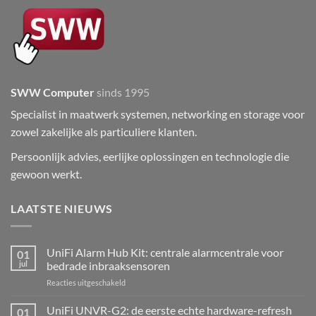
SWW Computer
sinds 1995
Specialist in maatwerk systemen, networking en storage voor
zowel zakelijke als particuliere klanten.
Persoonlijk advies, eerlijke oplossingen en technologie die
gewoon werkt.
LAATSTE NIEUWS
UniFi Alarm Hub Kit: centrale alarmcentrale voor
01
jul
bedrade inbraaksensoren
voor
Reacties uitgeschakeld
UniFi
Alarm
UniFi UNVR-G2: de eerste echte hardware-refresh
01