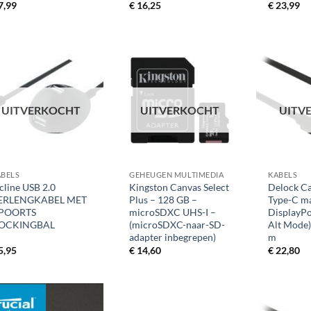
7,99
€
16,25
€
23,99
UITVERKOCHT
UITVERKOCHT
UITV
+
+
ABELS
GEHEUGEN MULTIMEDIA
KABELS
cline USB 2.0
Kingston Canvas Select
Delock C
ERLENGKABEL MET
Plus – 128 GB –
Type-C ma
 POORTS
microSDXC UHS-I –
DisplayPo
OCKINGBAL
(microSDXC-naar-SD-
Alt Mode)
adapter inbegrepen)
m
5,95
€
14,60
€
22,80