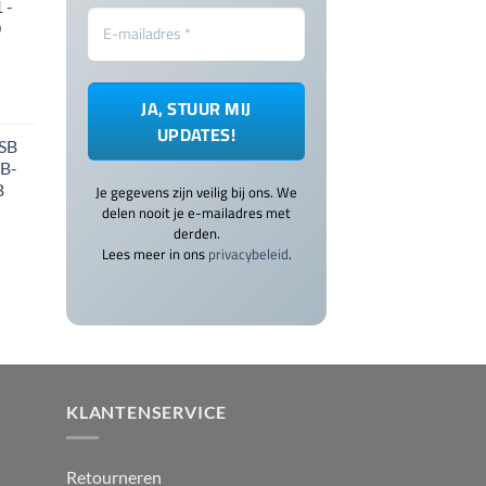
 -
0
USB
SB-
B
Je gegevens zijn veilig bij ons. We
delen nooit je e-mailadres met
derden.
Lees meer in ons
privacybeleid
.
KLANTENSERVICE
Retourneren