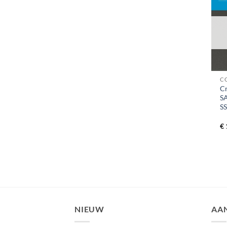
+
C
Cr
SA
S
€
NIEUW
AA