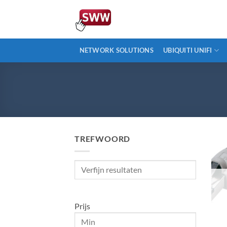
Ga
naar
inhoud
NETWORK SOLUTIONS
UBIQUITI UNIFI
TREFWOORD
Verfijn
resultaten
Prijs
+
Min