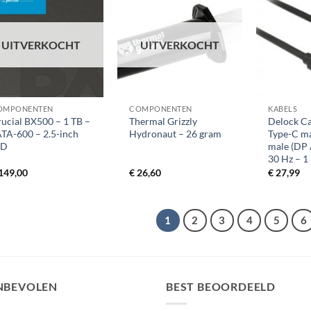
UITVERKOCHT
UITVERKOCHT
+
+
OMPONENTEN
COMPONENTEN
KABELS
ucial BX500 – 1 TB –
Thermal Grizzly
Delock C
TA-600 – 2.5-inch
Hydronaut – 26 gram
Type-C m
SD
male (DP 
30 Hz – 1
149,00
€
26,60
€
27,99
1
2
3
4
5
6
NBEVOLEN
BEST BEOORDEELD