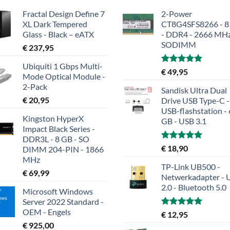
Fractal Design Define 7
2-Power
XL Dark Tempered
CT8G4SFS8266 - 8
Glass - Black – eATX
- DDR4 - 2666 MHz
SODIMM
€
237,95
Ubiquiti 1 Gbps Multi-
Gewaardeerd
€
49,95
Mode Optical Module -
5.00
uit 5
2-Pack
Sandisk Ultra Dual
€
20,95
Drive USB Type-C -
USB-flashstation -
Kingston HyperX
GB - USB 3.1
Impact Black Series -
DDR3L - 8 GB - SO
Gewaardeerd
€
18,90
DIMM 204-PIN - 1866
5.00
uit 5
MHz
TP-Link UB500 -
€
69,99
Netwerkadapter - 
2.0 - Bluetooth 5.0
Microsoft Windows
Server 2022 Standard -
OEM - Engels
Gewaardeerd
€
12,95
5.00
uit 5
€
925,00