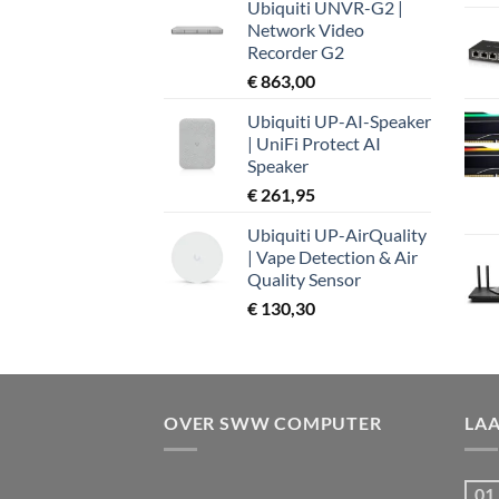
Ubiquiti UNVR-G2 |
Network Video
Recorder G2
€
863,00
Ubiquiti UP-AI-Speaker
| UniFi Protect AI
Speaker
€
261,95
Ubiquiti UP-AirQuality
| Vape Detection & Air
Quality Sensor
€
130,30
OVER SWW COMPUTER
LA
01