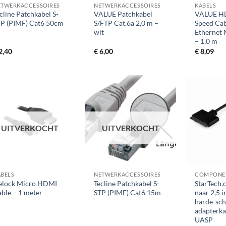
ETWERKACCESSOIRES
NETWERKACCESSOIRES
KABELS
cline Patchkabel S-
VALUE Patchkabel
VALUE H
TP (PIMF) Cat6 50cm
S/FTP Cat.6a 2,0 m –
Speed Cab
wit
Ethernet 
– 1,0 m
2,40
€
6,00
€
8,09
UITVERKOCHT
UITVERKOCHT
+
+
ABELS
NETWERKACCESSOIRES
COMPONE
elock Micro HDMI
Tecline Patchkabel S-
StarTech.
ble – 1 meter
STP (PIMF) Cat6 15m
naar 2,5 i
harde-sch
adapterka
UASP