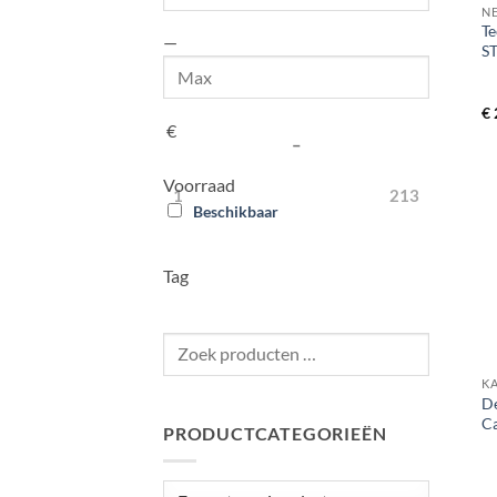
N
Te
—
S
Max
€
€
–
Voorraad
1
213
Beschikbaar
Tag
Zoek
+
producten
K
…
D
Ca
PRODUCTCATEGORIEËN