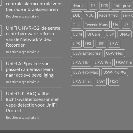
centrale alarmcentrale voor
deurbel
E7
ECS
Enterprise
bedrade inbraaksensoren
EOL
NUC
Recertified
servi
voor
Reacties uitgeschakeld
UniFi
Talk
Tweede Kans
U6
U7
Alarm
UniFi UNVR-G2: de eerste
Hub
echte hardware-refresh
UDM
UI Care
UISP
UNAS
Kit:
van de Network Video
centrale
UPS
USL
USP
USW
Recorder
alarmcentrale
voor
voor
Reacties uitgeschakeld
USW-Enterprise
USW-Flex
bedrade
UniFi
inbraaksensoren
UNVR-
USW-Lite
USW-Pro
USW-Pro
UniFi AI Speaker: van
G2:
passief camerasysteem
de
USW-Pro-Max
USW-Pro-XG
naar actieve beveiliging
eerste
USW-Ultra
UVC
UXG
voor
Reacties uitgeschakeld
echte
UniFi
hardware-
AI
refresh
UniFi UP-AirQuality:
Speaker:
van
luchtkwaliteitssensor met
van
de
vape-detectie voor UniFi
passief
Network
Protect
camerasysteem
Video
naar
Recorder
voor
Reacties uitgeschakeld
actieve
UniFi
beveiliging
UP-
AirQuality: