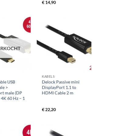
€
14,90
ERKOCHT
+
KABELS
able USB
Delock Passive mini
le >
DisplayPort 1.1 to
rt male (DP
HDMI Cable 2 m
 4K 60 Hz – 1
€
22,20