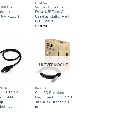
OPSLAG
DMI High
Sandisk Ultra Dual
le met
Drive USB Type-C –
M-M – zwart
USB-flashstation – 64
GB – USB 3.1
€
18,90
UITVERKOCHT
+
NTEN
KABELS
com USB 3.0
Club 3D Premium
nch SATA III
High Speed HDMI™ 2.0
ijf
4K60Hz UHD cable 3
bel met
m