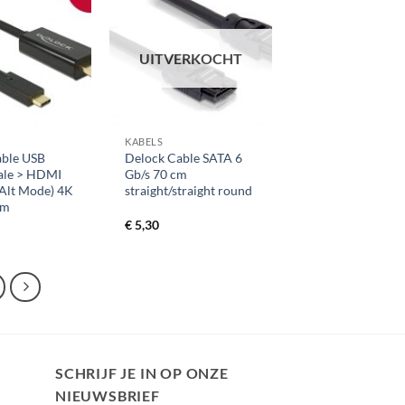
UITVERKOCHT
+
KABELS
able USB
Delock Cable SATA 6
ale > HDMI
Gb/s 70 cm
Alt Mode) 4K
straight/straight round
 m
€
5,30
SCHRIJF JE IN OP ONZE
NIEUWSBRIEF