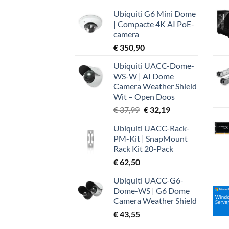
Ubiquiti G6 Mini Dome
| Compacte 4K AI PoE-
camera
€
350,90
Ubiquiti UACC-Dome-
WS-W | AI Dome
Camera Weather Shield
Wit – Open Doos
Oorspronkelijke
Huidige
€
37,99
€
32,19
prijs
prijs
Ubiquiti UACC-Rack-
was:
is:
PM-Kit | SnapMount
€ 37,99.
€ 32,19.
Rack Kit 20-Pack
€
62,50
Ubiquiti UACC-G6-
Dome-WS | G6 Dome
Camera Weather Shield
€
43,55