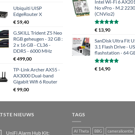
Intel Wi-Fi 6 AX201
No vPro - M.2 223
Ubiquiti UISP
(CNVio2)
EdgeRouter X
€
59,40
Gewaardeerd
€
13,90
G.SKILL Trident Z5 Neo
5.00
uit 5
RGB geheugen - 32 GB :
SanDisk Ultra Fit 
2 x 16 GB - CL36 -
3.1 Flash Drive - U
DDR5 - 6000 MHz
flashstation - 64 G
€
499,00
Gewaardeerd
€
14,90
TP-Link Archer AX55 -
5.00
uit 5
AX3000 Dual-band
Gigabit Wifi 6 Router
€
99,00
ATSTE NIEUWS
TAGS
AI Theta
BBG
cameralicentie
UniFi Alarm Hub Kit: