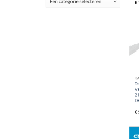
€
+
K
Te
V
2
D
€